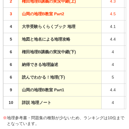
2
権田地理B講義の実況中継(上)
4.3
3
山岡の地理B教室 Part2
4.5
4
大学受験らくらくブック 地理
4.1
5
地図と地名による地理攻略
4.4
6
権田地理B講義の実況中継(下)
4
6
納得できる地理論述
4
6
読んでわかる！地理(下)
5
9
山岡の地理B教室 Part1
4.4
10
詳説 地理ノート
4
※
地理参考書・問題集の種類が少ないため、ランキングは10位まで
となっています。