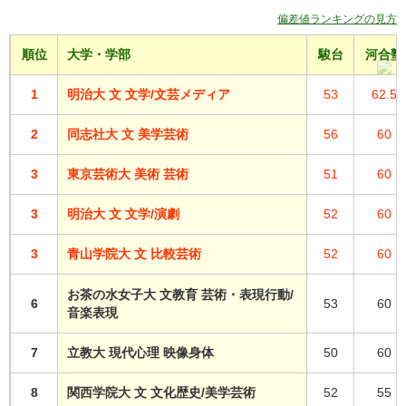
偏差値ランキングの見方
順位
大学・学部
駿台
河合塾
1
明治大 文 文学/文芸メディア
53
62.5
2
同志社大 文 美学芸術
56
60
3
東京芸術大 美術 芸術
51
60
3
明治大 文 文学/演劇
52
60
3
青山学院大 文 比較芸術
52
60
お茶の水女子大 文教育 芸術・表現行動/
6
53
60
音楽表現
7
立教大 現代心理 映像身体
50
60
8
関西学院大 文 文化歴史/美学芸術
52
55