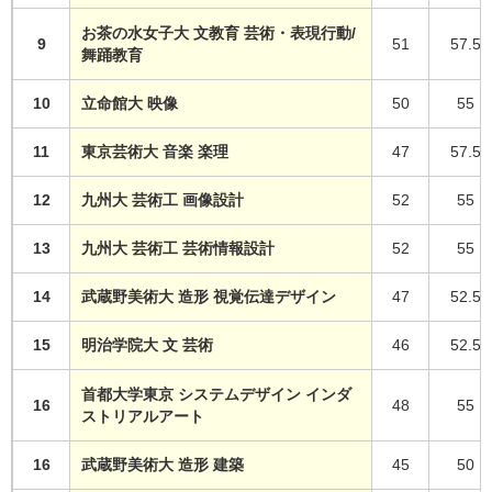
お茶の水女子大 文教育 芸術・表現行動/
9
51
57.5
舞踊教育
10
立命館大 映像
50
55
11
東京芸術大 音楽 楽理
47
57.5
12
九州大 芸術工 画像設計
52
55
13
九州大 芸術工 芸術情報設計
52
55
14
武蔵野美術大 造形 視覚伝達デザイン
47
52.5
15
明治学院大 文 芸術
46
52.5
首都大学東京 システムデザイン インダ
16
48
55
ストリアルアート
16
武蔵野美術大 造形 建築
45
50