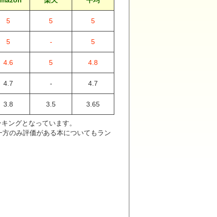
mazon
楽天
平均
5
5
5
5
-
5
4.6
5
4.8
4.7
-
4.7
3.8
3.5
3.65
ンキングとなっています。
か一方のみ評価がある本についてもラン