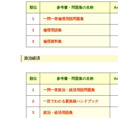
順位
参考書・問題集の名称
A
1
一問一答倫理用語問題集
1
倫理用語集
3
倫理資料集
政治経済
順位
参考書・問題集の名称
A
1
一問一答政治・経済用語問題集
2
一目でわかる新政経ハンドブック
3
政治・経済用語集