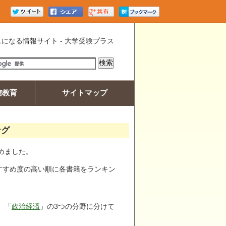
になる情報サイト - 大学受験プラス
信教育
サイトマップ
ング
めました。
すすめ度の高い順に各書籍をランキン
、「
政治経済
」の3つの分野に分けて