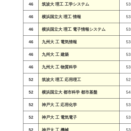
46
筑波大 理工 工学システム
53
46
横浜国立大 理工 情報
53
46
横浜国立大 理工 電子情報システム
53
46
九州大 工 電気情報
53
46
九州大 工 建築
53
46
九州大 工 物質科学
53
52
筑波大 理工 応用理工
52
52
横浜国立大 都市科学 都市基盤
54
52
神戸大 工 応用化学
53
52
神戸大 工 電気電子
53
52
神戸大 工 機械
53