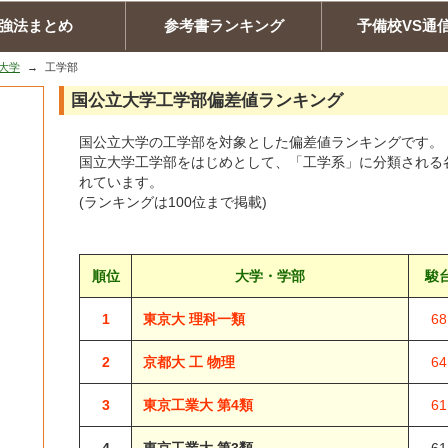
強法まとめ
参考書ランキング
予備校VS通
大学
工学部
国公立大学工学部偏差値ランキング
国公立大学の工学部を対象とした偏差値ランキングです。
国立大学工学部をはじめとして、「工学系」に分類される
れています。
(ランキングは100位まで掲載)
順位
大学・学部
駿
1
東京大 理科一類
68
2
京都大 工 物理
64
3
東京工業大 第4類
61
4
東京工業大 第3類
61