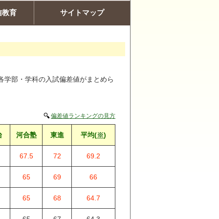
信教育
サイトマップ
各学部・学科の入試偏差値がまとめら
偏差値ランキングの見方
台
河合塾
東進
平均(
※
)
67.5
72
69.2
65
69
66
65
68
64.7
65
67
64.3