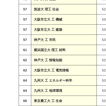
57
筑波大 理工 社会
52
57
大阪市立大 工 機械
53
57
大阪市立大 工 建築
53
57
神戸大 工 市民
53
61
横浜国立大 理工 材料
53
62
神戸大 工 情報知能
52
62
大阪市立大 工 電気情報
52
64
九州大 工 エネルギー科学
53
64
九州大 工 地球環境
53
66
東京農工大 工 生命
52