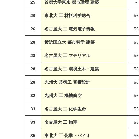
25
首都大学東京 都市環境 建築
-
26
東北大 工 材料科学総合
56
26
名古屋大 工 電気電子情報
56
28
横浜国立大 都市科学 建築
55
28
名古屋大 工 マテリアル
55
28
名古屋大 工 環境土木・建築
55
28
九州大 芸術工 音響設計
56
32
九州大 工 機械航空
56
33
名古屋大 工 化学生命
55
33
名古屋大 工 物理
55
35
東北大 工 化学・バイオ
56